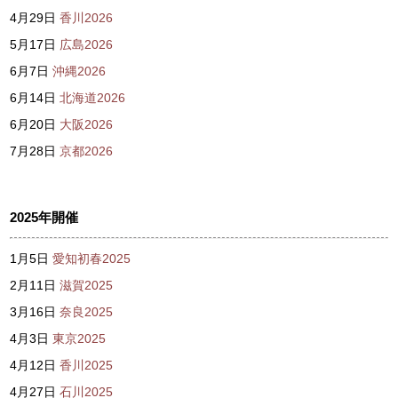
4月29日
香川2026
5月17日
広島2026
6月7日
沖縄2026
6月14日
北海道2026
6月20日
大阪2026
7月28日
京都2026
2025年開催
1月5日
愛知初春2025
2月11日
滋賀2025
3月16日
奈良2025
4月3日
東京2025
4月12日
香川2025
4月27日
石川2025