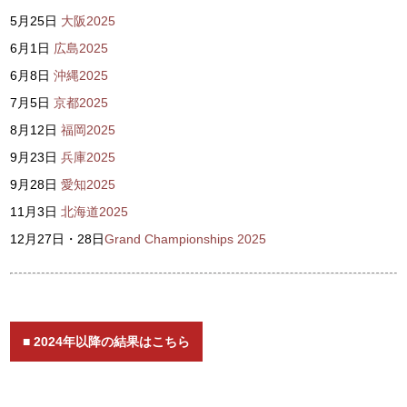
5月25日
大阪2025
6月1日
広島2025
6月8日
沖縄2025
7月5日
京都2025
8月12日
福岡2025
9月23日
兵庫2025
9月28日
愛知2025
11月3日
北海道2025
12月27日・28日
Grand Championships 2025
■ 2024年以降の結果はこちら