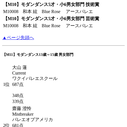
【M10】モダンダンス5才・小6男女部門 技術賞
M10008
和本 絃
Blue Rose
アースバレエ
【M10】モダンダンス5才・小6男女部門 芸術賞
M10008
和本 絃
Blue Rose
アースバレエ
▲ページ先頭へ
【M11】モダンダンス13歳～15歳 男女部門
大山 蓮
Current
ワクイバレエスクール
1位
687点
348点
339点
齋藤 澄怜
Mistbreaker
バレエオブアメリカ
2位
681点