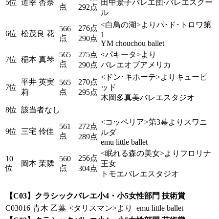
5位
道幸 杏奈
田中景子バレエ団·バレエスクー
点
292点
ル
<白鳥の湖>よりパ･ド･トロワ第
276点
566
6位
松茂良 花
1
点
290点
YM chouchou ballet
565
275点
<パキータ>より
7位
稲本 真琴
点
290点
バレエオブアメリカ
<ドン･キホーテ>よりキューピ
平井 英実
270点
565
7位
ッド
点
莉
295点
木岡多真美バレエスタジオ
8位
該当者なし
<コッペリア>第3幕よりスワニ
561
272点
9位
三宅 伶佳
ルダ
点
289点
emu little ballet
<眠れる森の美女>よりフロリナ
256点
10
560
岡本 茉隣
王女
位
点
304点
トモエバレエスタジオ
【C03】クラシックバレエ小4・小5女性部門 技術賞
C03016
青木 乙葉
<タリスマン>より
emu little ballet