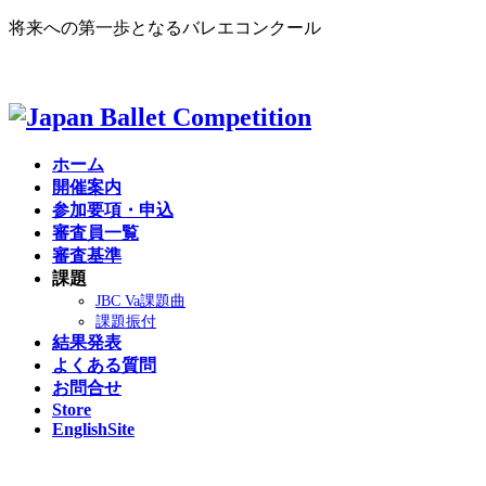
将来への第一歩となるバレエコンクール
English site >
ホーム
開催案内
参加要項・申込
審査員一覧
審査基準
課題
JBC Va課題曲
課題振付
結果発表
よくある質問
お問合せ
Store
EnglishSite