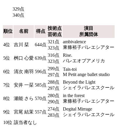
329点
340点
技術点
演目
順位
名前
得点
芸術点
所属団体
321点
ambivalence
4位
吉川 栞
644点
東條裕子バレエシアター
323点
316点
Rise.
5位
桝口 心愛
639点
バレエオブアメリカ
323点
299点
Tais-toi
6位
清次 南羽
596点
M Petit ange ballet studio
297点
288点
Beyond the Light
7位
安井 一栞
585点
シェイラバレエスクール
297点
280点
in the forest
8位
瀬能 さら
570点
東條裕子バレエシアター
290点
274点
Degital Mirrage
9位
宮尾 結茉
557点
シェイラバレエスクール
283点
10位
該当者なし