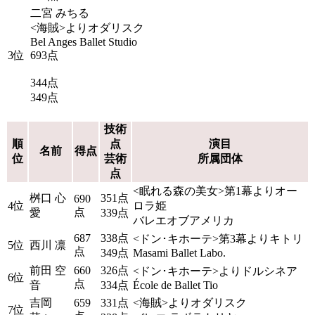
二宮 みちる
<海賊>よりオダリスク
Bel Anges Ballet Studio
3位
693点
344点
349点
技術
順
点
演目
名前
得点
位
芸術
所属団体
点
<眠れる森の美女>第1幕よりオー
桝口 心
351点
690
4位
ロラ姫
点
愛
339点
バレエオブアメリカ
687
338点
<ドン･キホーテ>第3幕よりキトリ
5位
西川 凛
点
349点
Masami Ballet Labo.
前田 空
660
326点
<ドン･キホーテ>よりドルシネア
6位
点
音
334点
École de Ballet Tio
吉岡
659
331点
<海賊>よりオダリスク
7位