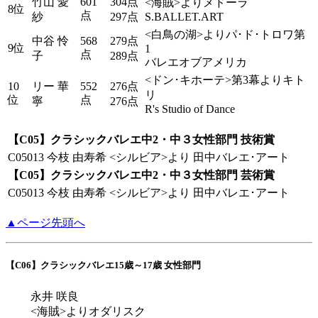
竹山 愛
601
304点
<海賊>よりメドーラ
8位
点
紗
297点
S.BALLET.ART
<白鳥の湖>よりパ･ド･トロワ第
中谷 怜
568
279点
9位
1
点
子
289点
バレエオブアメリカ
<ドン･キホーテ>第3幕よりキト
10
リー 華
552
276点
リ
位
点
寧
276点
R's Studio of Dance
【C05】クラシックバレエ中2・中３女性部門 技術賞
C05013
今枝 由寿希
<シルビア>より
田中バレエ･アート
【C05】クラシックバレエ中2・中３女性部門 芸術賞
C05013
今枝 由寿希
<シルビア>より
田中バレエ･アート
▲ページ先頭へ
【C06】クラシックバレエ15歳～17歳 女性部門
永井 咲良
<海賊>よりオダリスク