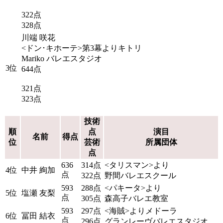
322点
328点
川端 咲花
<ドン･キホーテ>第3幕よりキトリ
Mariko バレエスタジオ
3位
644点
321点
323点
技術
順
点
演目
名前
得点
位
芸術
所属団体
点
636
314点
<タリスマン>より
4位
中井 絢加
点
322点
野間バレエスクール
593
288点
<パキータ>より
5位
塩瀬 友梨
点
305点
森高子バレエ教室
593
297点
<海賊>よりメドーラ
6位
冨田 結衣
点
296点
グランレーヴバレエスタジオ