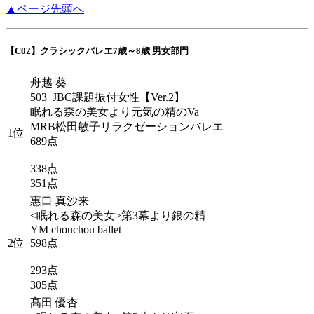
▲ページ先頭へ
【C02】クラシックバレエ7歳～8歳 男女部門
舟越 葵
503_JBC課題振付女性【Ver.2】
眠れる森の美女より元気の精のVa
MRB松田敏子リラクゼーションバレエ
1位
689点
338点
351点
惠口 真沙来
<眠れる森の美女>第3幕より銀の精
YM chouchou ballet
2位
598点
293点
305点
髙田 優杏