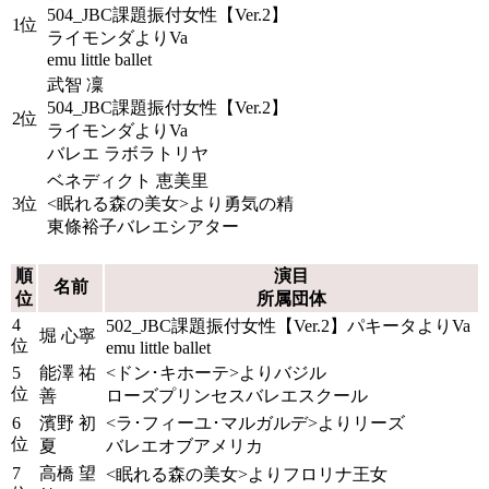
504_JBC課題振付女性【Ver.2】
1位
ライモンダよりVa
emu little ballet
武智 凜
504_JBC課題振付女性【Ver.2】
2位
ライモンダよりVa
バレエ ラボラトリヤ
ベネディクト 恵美里
3位
<眠れる森の美女>より勇気の精
東條裕子バレエシアター
順
演目
名前
位
所属団体
4
502_JBC課題振付女性【Ver.2】パキータよりVa
堀 心寧
位
emu little ballet
5
能澤 祐
<ドン･キホーテ>よりバジル
位
善
ローズプリンセスバレエスクール
6
濱野 初
<ラ･フィーユ･マルガルデ>よりリーズ
位
夏
バレエオブアメリカ
7
高橋 望
<眠れる森の美女>よりフロリナ王女