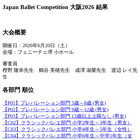
Japan Ballet Competition 大阪2026 結果
大会概要
開催日：2026年6月20日（土）
会場：フェニーチェ堺 小ホール
審査員
樫野 隆幸先生 鶴谷 美穂先生 成澤 淑榮先生 渡辺 レイ先
生
各部門 順位
【P01】プレパレーション部門 5歳～8歳 (男女)
【P02】プレパレーション部門 9歳～12歳 (男女)
【P03】プレパレーション部門 13歳以上上限なし (男女)
【C02】クラシックバレエ部門 小学2年生～3年生（男女）
【C03】クラシックバレエ部門 小学4年生～5年生（女性）
【C04】クラシックバレエ部門 小学6年生～中学1年生（女