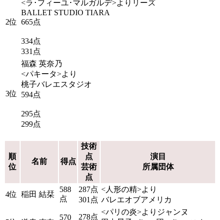
<ラ･フィーユ･マルガルデ>よりリーズ
BALLET STUDIO TIARA
2位
665点
334点
331点
福森 英奈乃
<パキータ>より
桃子バレエスタジオ
3位
594点
295点
299点
技術
順
点
演目
名前
得点
位
芸術
所属団体
点
588
287点
<人形の精>より
4位
稲田 結栞
点
301点
バレエオブアメリカ
<パリの炎>よりジャンヌ
278点
570