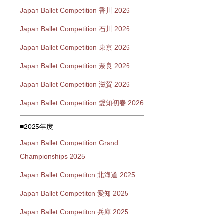
Japan Ballet Competition 香川 2026
Japan Ballet Competition 石川 2026
Japan Ballet Competition 東京 2026
Japan Ballet Competition 奈良 2026
Japan Ballet Competition 滋賀 2026
Japan Ballet Competition 愛知初春 2026
■2025年度
Japan Ballet Competition Grand
Championships 2025
Japan Ballet Competiton 北海道 2025
Japan Ballet Competiton 愛知 2025
Japan Ballet Competiton 兵庫 2025