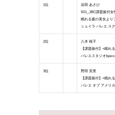
1位
浜田 あさひ
501_JBC課題振付女性
眠れる森の美女より
シェイラ バレエ ス
2位
八木 桜子
【課題振付】<眠れ
バレエスタジオbjacc
3位
野田 安里
【課題振付】<眠れ
バレエ オブ アメリ