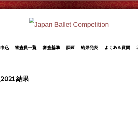
申込
審査員一覧
審査基準
課題
結果発表
よくある質問
大阪2021 結果