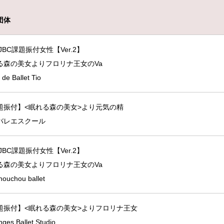
団体
_JBC課題振付女性【Ver.2】
る森の美女よりフロリナ王女のVa
 de Ballet Tio
題振付】<眠れる森の美女>より元気の精
バレエスクール
_JBC課題振付女性【Ver.2】
る森の美女よりフロリナ王女のVa
ouchou ballet
題振付】<眠れる森の美女>よりフロリナ王女
nges Ballet Studio