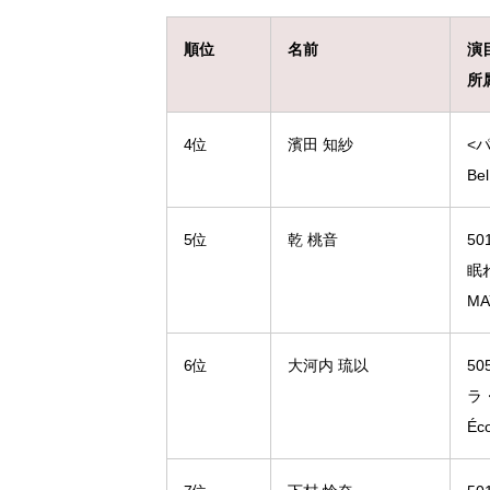
順位
名前
演
所
4位
濱田 知紗
<
Bel
5位
乾 桃音
50
眠
MA
6位
大河内 琉以
50
ラ
Éco