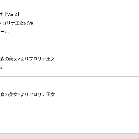
【Ver.2】
フロリナ王女のVa
クール
る森の美女>よりフロリナ王女
a
る森の美女>よりフロリナ王女
カ