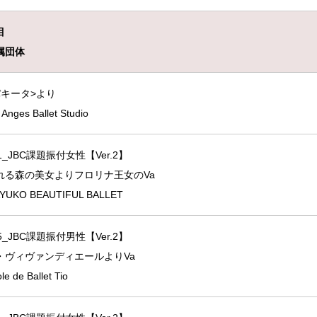
目
属団体
パキータ>より
 Anges Ballet Studio
1_JBC課題振付女性【Ver.2】
れる森の美女よりフロリナ王女のVa
YUKO BEAUTIFUL BALLET
5_JBC課題振付男性【Ver.2】
・ヴィヴァンディエールよりVa
le de Ballet Tio