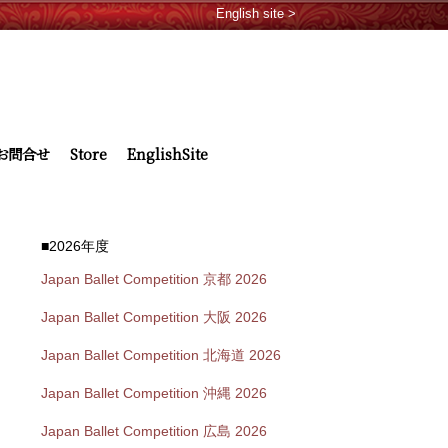
English site >
お問合せ
Store
EnglishSite
■2026年度
Japan Ballet Competition 京都 2026
Japan Ballet Competition 大阪 2026
Japan Ballet Competition 北海道 2026
Japan Ballet Competition 沖縄 2026
Japan Ballet Competition 広島 2026