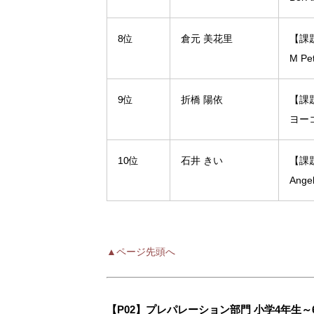
8位
倉元 美花里
【課
M Pet
9位
折橋 陽依
【課
ヨー
10位
石井 きい
【課
Angel
▲ページ先頭へ
【P02】プレパレーション部門 小学4年生