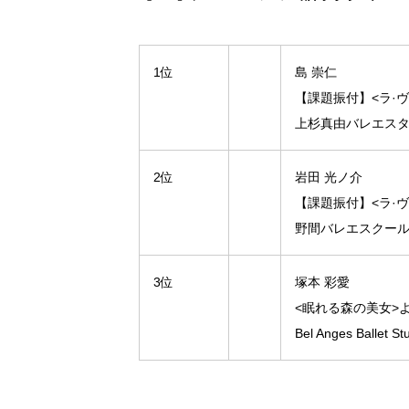
1位
島 崇仁
【課題振付】<ラ·
上杉真由バレエス
2位
岩田 光ノ介
【課題振付】<ラ·
野間バレエスクー
3位
塚本 彩愛
<眠れる森の美女>
Bel Anges Ballet St