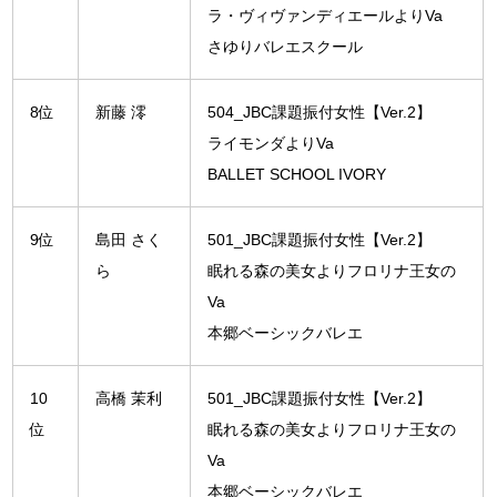
ラ・ヴィヴァンディエールよりVa
さゆりバレエスクール
8位
新藤 澪
504_JBC課題振付女性【Ver.2】
ライモンダよりVa
BALLET SCHOOL IVORY
9位
島田 さく
501_JBC課題振付女性【Ver.2】
ら
眠れる森の美女よりフロリナ王女の
Va
本郷ベーシックバレエ
10
高橋 茉利
501_JBC課題振付女性【Ver.2】
位
眠れる森の美女よりフロリナ王女の
Va
本郷ベーシックバレエ