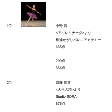
1位
小野 茜
<アルレキナーダ>より
松浦かがりバレエアカデミー
635点
299点
336点
2位
齋藤 瑞葵
<人形の精>より
Studio SORA
576点