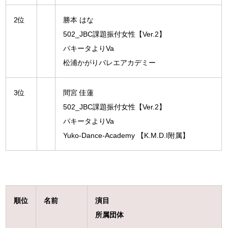
2位
勝本 はな
502_JBC課題振付女性【Ver.2】
パキータよりVa
松浦かがりバレエアカデミー
3位
間宮 佳蓮
502_JBC課題振付女性【Ver.2】
パキータよりVa
Yuko-Dance-Academy 【K.M.D.I附属】
順位
名前
演目
所属団体