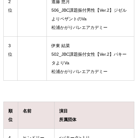
2
進藤 悠月
位
506_JBC課題振付男性【Ver.2】ジゼル
よりペザントのVa
松浦かがりバレエアカデミー
3
伊東 結菜
位
502_JBC課題振付女性【Ver.2】パキー
タよりVa
松浦かがりバレエアカデミー
順
名前
演目
位
所属団体
4
ヒンドリー
<パキータ>より