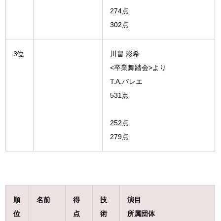
274点
302点
3位
川畠 彩希
<卒業舞踏会>より
T.A.バレエ
531点
252点
279点
順
名前
得
技
演目
位
点
術
所属団体