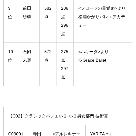
9
前田
582
286
<フローラの目覚め>より
位
紗季
点
点
松浦かがりバレエアカデ
296
ミー
点
10
石附
572
275
<パキータ>より
位
未麗
点
点
K-Grace Ballet
297
点
【C02】クラシックバレエ小２·小３男女部門 技術賞
C03001
寺田
<アルレキナー
YARITA YU