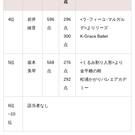
点
4位
岩井
596
296
<ラ･フィーユ･マルガル
綾音
点
点
デ>よりリーズ
300
K-Grace Ballet
点
5位
坂本
568
276
<くるみ割り人形>より
美琴
点
点
金平糖の精
292
松浦かがりバレエアカデ
点
ミー
6位
該当者なし
~10
位