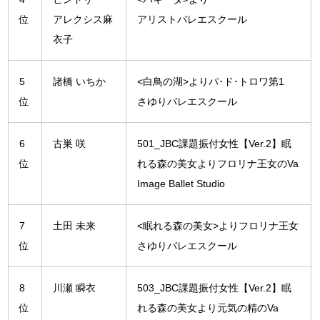
位
アレクシス麻
アリストバレエスクール
衣子
5
諸橋 いちか
<白鳥の湖>よりパ･ド･トロワ第1
位
さゆりバレエスクール
6
古巣 咲
501_JBC課題振付女性【Ver.2】眠
位
れる森の美女よりフロリナ王女のVa
Image Ballet Studio
7
土田 未来
<眠れる森の美女>よりフロリナ王女
位
さゆりバレエスクール
8
川瀬 瞬衣
503_JBC課題振付女性【Ver.2】眠
位
れる森の美女より元気の精のVa