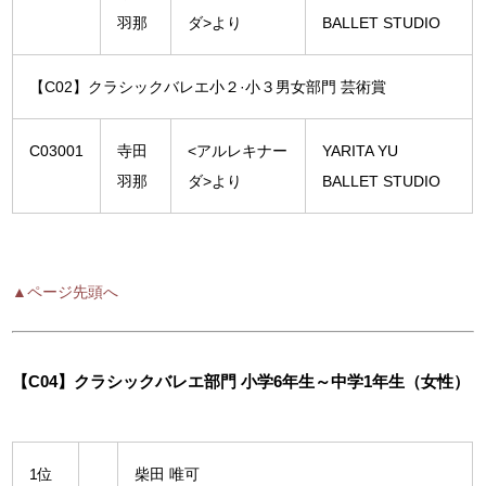
羽那
ダ>より
BALLET STUDIO
【C02】クラシックバレエ小２·小３男女部門 芸術賞
C03001
寺田
<アルレキナー
YARITA YU
羽那
ダ>より
BALLET STUDIO
▲ページ先頭へ
【C04】クラシックバレエ部門 小学6年生～中学1年生（女性）
1位
柴田 唯可