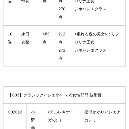
位
怜花
点
点
ロリナ王女
270
シホバレエクラス
点
10
永田
483
212
<眠れる森の美女>よりフ
位
衣都
点
点
ロリナ王女
271
シホバレエクラス
点
【C03】クラシックバレエ小4・小5女性部門 技術賞
C02010
小
<アルレキナー
松浦かがりバレエア
野
ダ>より
カデミー
茜