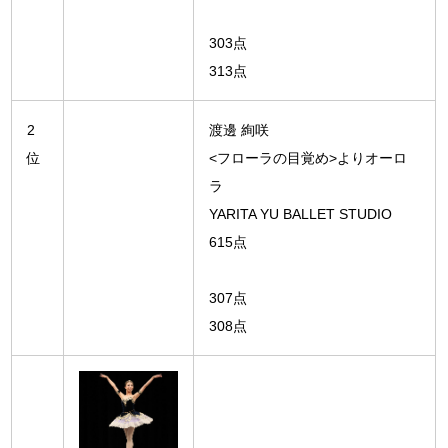
303点
313点
2
渡邊 絢咲
位
<フローラの目覚め>よりオーロ
ラ
YARITA YU BALLET STUDIO
615点
307点
308点