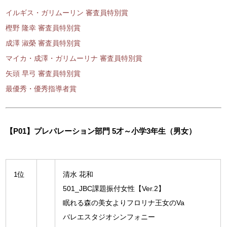
イルギス・ガリムーリン 審査員特別賞
樫野 隆幸 審査員特別賞
成澤 淑榮 審査員特別賞
マイカ・成澤・ガリムーリナ 審査員特別賞
矢頭 早弓 審査員特別賞
最優秀・優秀指導者賞
【P01】プレパレーション部門 5才～小学3年生（男女）
1位
清水 花和
501_JBC課題振付女性【Ver.2】
眠れる森の美女よりフロリナ王女のVa
バレエスタジオシンフォニー