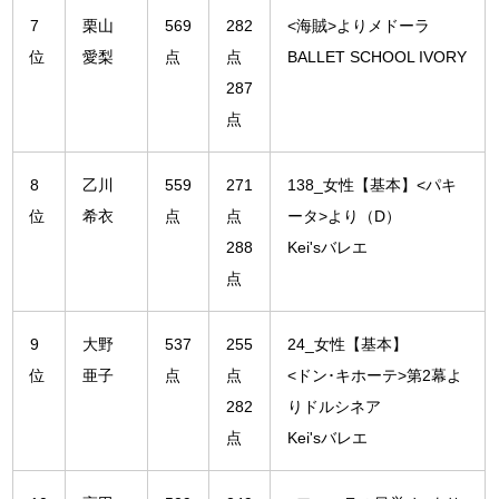
7
栗山
569
282
<海賊>よりメドーラ
位
愛梨
点
点
BALLET SCHOOL IVORY
287
点
8
乙川
559
271
138_女性【基本】<パキ
位
希衣
点
点
ータ>より（D）
288
Kei'sバレエ
点
9
大野
537
255
24_女性【基本】
位
亜子
点
点
<ドン･キホーテ>第2幕よ
282
りドルシネア
点
Kei'sバレエ