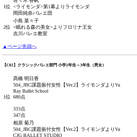
佐々木 香帆
1位
<ライモンダ>第1幕よりライモンダ
岡田純奈バレエ団
小島 菜々子
2位
<眠れる森の美女>よりフロリナ王女
吉川バレエ教室
▲ページ先頭へ
【C02】クラシックバレエ部門 小学2年生～3年生（男女）
髙橋 明日香
504_JBC課題振付女性【Ver.2】ライモンダよりVa
Ray Ballet School
1位
680点
333点
347点
相原 菊乃
504_JBC課題振付女性【Ver.2】ライモンダよりVa
CJG BALLET STUDIO