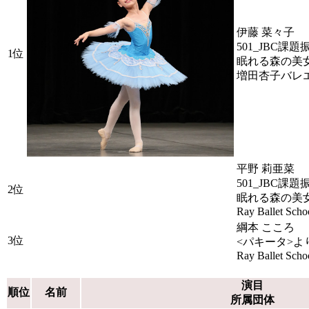
伊藤 菜々子
501_JBC課題
1位
眠れる森の美
増田杏子バレ
平野 莉亜菜
501_JBC課題
2位
眠れる森の美
Ray Ballet Scho
綱本 こころ
3位
<パキータ>よ
Ray Ballet Scho
演目
順位
名前
所属団体