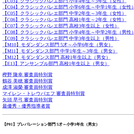
【C03】クラシックバレエ部門 小学4年生～5年生（女性）
【C04】クラシックバレエ部門 小学6年生～中学1年生（女性
【C05】クラシックバレエ部門 中学2年生～3年生（女性）
【C06】クラシックバレエ部門 高校1年生～2年生（女性）
【C07】クラシックバレエ部門 高校3年生以上（女性）
【C08】クラシックバレエ部門 小学4年生～中学2年生（男性
【C09】クラシックバレエ部門 中学3年生以上（男性）
【M10】モダンダンス部門 5才～小学6年生（男女）
【M11】モダンダンス部門 中学1年生～3年生（男女）
【M12】モダンダンス部門 高校1年生以上（男女）
【E13】アンサンブル部門 高校1年生以上（男女）
樫野 隆幸 審査員特別賞
鶴谷 美穂 審査員特別賞
成澤 淑榮 審査員特別賞
マイレン・トレウバエフ 審査員特別賞
矢頭 早弓 審査員特別賞
最優秀・優秀指導者賞
【P01】プレパレーション部門 5才～小学3年生（男女）