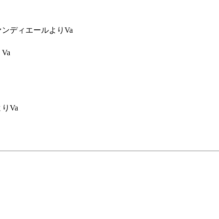
ヴァンディエールよりVa
Va
よりVa