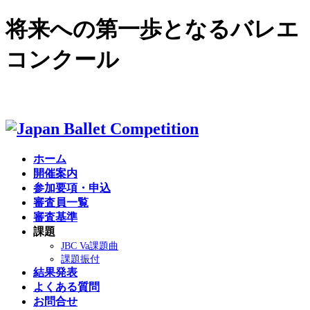
将来への第一歩となるバレエ
コンクール
English site >
ホーム
開催案内
参加要項・申込
審査員一覧
審査基準
課題
JBC Va課題曲
課題振付
結果発表
よくある質問
お問合せ