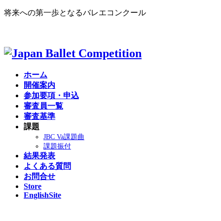
将来への第一歩となるバレエコンクール
English site >
ホーム
開催案内
参加要項・申込
審査員一覧
審査基準
課題
JBC Va課題曲
課題振付
結果発表
よくある質問
お問合せ
Store
EnglishSite