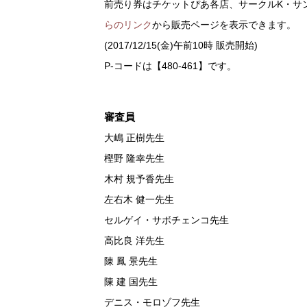
前売り券はチケットぴあ各店、サークルK・サ
らのリンク
から販売ページを表示できます。
(2017/12/15(金)午前10時 販売開始)
P-コードは【480-461】です。
審査員
大嶋 正樹先生
樫野 隆幸先生
木村 規予香先生
左右木 健一先生
セルゲイ・サボチェンコ先生
高比良 洋先生
陳 鳳 景先生
陳 建 国先生
デニス・モロゾフ先生