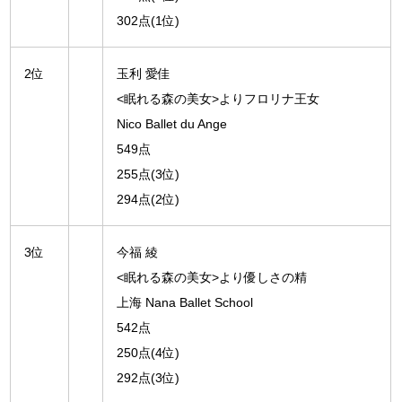
302点(1位)
2位
玉利 愛佳
<眠れる森の美女>よりフロリナ王女
Nico Ballet du Ange
549点
255点(3位)
294点(2位)
3位
今福 綾
<眠れる森の美女>より優しさの精
上海 Nana Ballet School
542点
250点(4位)
292点(3位)