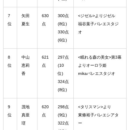
7
矢田
630
300点
<ジゼル>よりジゼル
位
夏生
点
(8位)
福谷葉子バレエスタジ
330点
オ
(6位)
8
中山
621
297点
<眠れる森の美女>第3幕
位
恵莉
点
(10
よりオーロラ姫
香
位)
mikaバレエスタジオ
324点
(8位)
9
茂地
620
298点
<タリスマン>より
位
真亜
点
(9位)
東條裕子バレエシアタ
瑳
322点
ー