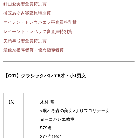
針山愛美審査員特別賞
樋笠あゆみ審査員特別賞
マイレン・トレウバエフ審査員特別賞
レイモンド・レベック審査員特別賞
矢頭早弓審査員特別賞
最優秀指導者賞・優秀指導者賞
【C01】クラシックバレエ5才・小1男女
1位
木村 舞
<眠れる森の美女>よりフロリナ王女
ヨーコバレエ教室
579点
277点(1位)