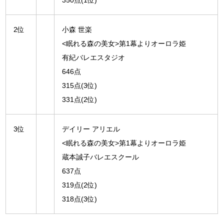
350点(1位)
2位
小森 世楽
<眠れる森の美女>第1幕よりオーロラ姫
有紀バレエスタジオ
646点
315点(3位)
331点(2位)
3位
デイリー アリエル
<眠れる森の美女>第1幕よりオーロラ姫
蔵本誠子バレエスクール
637点
319点(2位)
318点(3位)