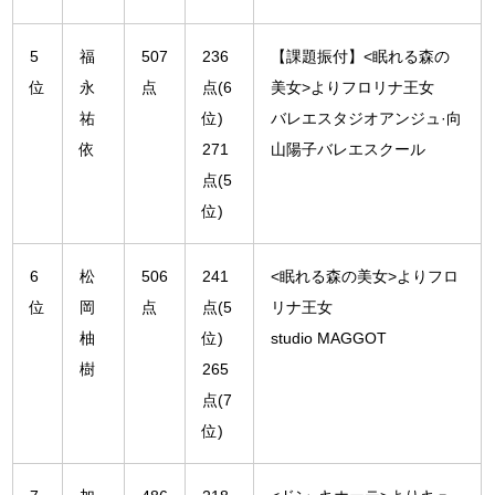
5
福
507
236
【課題振付】<眠れる森の
位
永
点
点(6
美女>よりフロリナ王女
祐
位)
バレエスタジオアンジュ·向
依
271
山陽子バレエスクール
点(5
位)
6
松
506
241
<眠れる森の美女>よりフロ
位
岡
点
点(5
リナ王女
柚
位)
studio MAGGOT
樹
265
点(7
位)