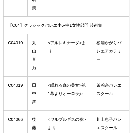
美
【C04】クラシックバレエ小6·中1女性部門 芸術賞
C04010
丸
<アルレキナーダ>よ
松浦かがりバ
山
り
レエアカデミ
音
ー
乃
C04019
田
<眠れる森の美女>第
茉莉奈バレエ
中
1幕よりオーロラ姫
スクール
舞
C04066
後
<ワルプルギスの夜>
川上恵子バレ
藤
より
エスクール