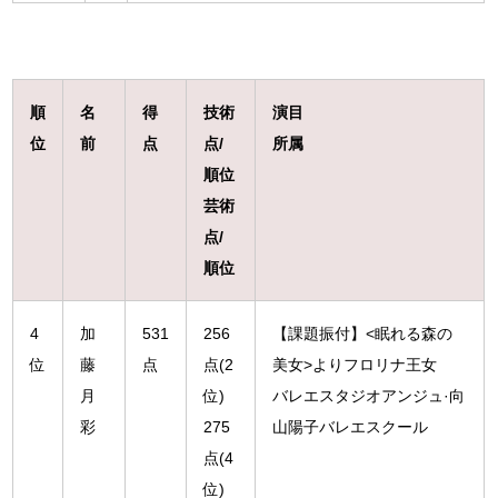
順
名
得
技術
演目
位
前
点
点/
所属
順位
芸術
点/
順位
4
加
531
256
【課題振付】<眠れる森の
位
藤
点
点(2
美女>よりフロリナ王女
月
位)
バレエスタジオアンジュ·向
彩
275
山陽子バレエスクール
点(4
位)