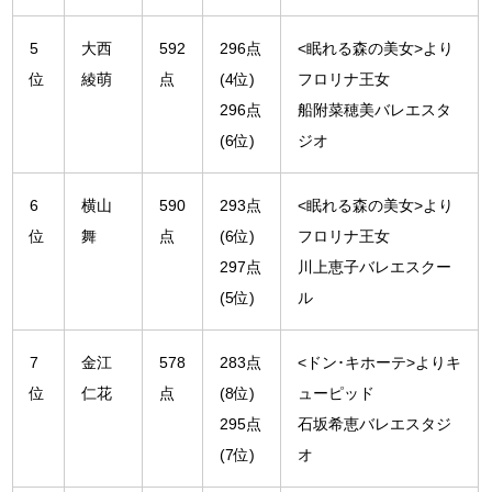
5
大西
592
296点
<眠れる森の美女>より
位
綾萌
点
(4位)
フロリナ王女
296点
船附菜穂美バレエスタ
(6位)
ジオ
6
横山
590
293点
<眠れる森の美女>より
位
舞
点
(6位)
フロリナ王女
297点
川上恵子バレエスクー
(5位)
ル
7
金江
578
283点
<ドン･キホーテ>よりキ
位
仁花
点
(8位)
ューピッド
295点
石坂希恵バレエスタジ
(7位)
オ