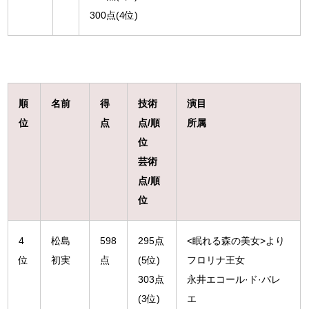
300点(4位)
順
名前
得
技術
演目
位
点
点/順
所属
位
芸術
点/順
位
4
松島
598
295点
<眠れる森の美女>より
位
初実
点
(5位)
フロリナ王女
303点
永井エコール·ド·バレ
(3位)
エ