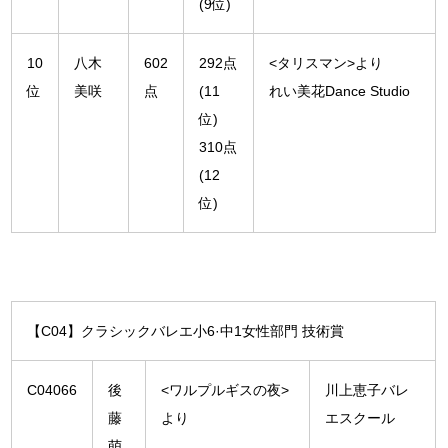
(9位)
10
八木
602
292点
<タリスマン>より
位
美咲
点
(11
れい美花Dance Studio
位)
310点
(12
位)
【C04】クラシックバレエ小6·中1女性部門 技術賞
C04066
後
<ワルプルギスの夜>
川上恵子バレ
藤
より
エスクール
萌