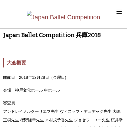
Japan Ballet Competition 兵庫2018
大会概要
開催日：2018年12月28日（金曜日)
会場：神戸文化ホール 中ホール
審査員
アンドレイメルクーリエフ先生 ヴィスラフ・デュデック先生 大嶋
正樹先生 樫野隆幸先生 木村規予香先生 ジョセフ・ユー先生 桜井幸