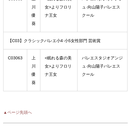
川
女>よりフロリ
ュ·向山陽子バレエス
優
ナ王女
クール
葵
【C03】クラシックバレエ小4·小5女性部門 芸術賞
C03063
上
<眠れる森の美
バレエスタジオアンジ
川
女>よりフロリ
ュ·向山陽子バレエス
優
ナ王女
クール
葵
▲ページ先頭へ