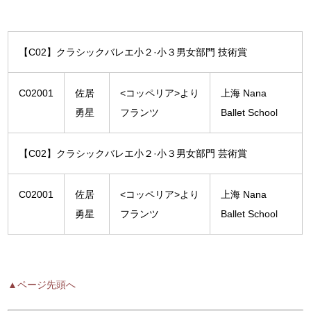
【C02】クラシックバレエ小２·小３男女部門 技術賞
C02001
佐居
<コッペリア>より
上海 Nana
勇星
フランツ
Ballet School
【C02】クラシックバレエ小２·小３男女部門 芸術賞
C02001
佐居
<コッペリア>より
上海 Nana
勇星
フランツ
Ballet School
▲ページ先頭へ