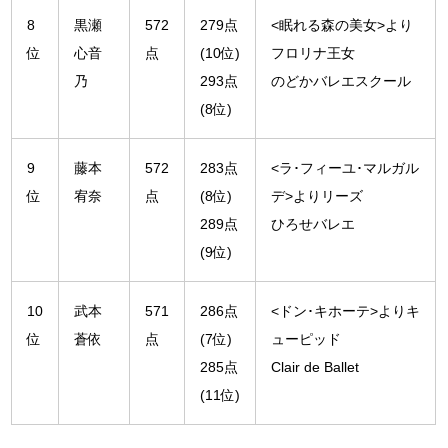
8
黒瀬
572
279点
<眠れる森の美女>より
位
心音
点
(10位)
フロリナ王女
乃
293点
のどかバレエスクール
(8位)
9
藤本
572
283点
<ラ･フィーユ･マルガル
位
宥奈
点
(8位)
デ>よりリーズ
289点
ひろせバレエ
(9位)
10
武本
571
286点
<ドン･キホーテ>よりキ
位
蒼依
点
(7位)
ューピッド
285点
Clair de Ballet
(11位)