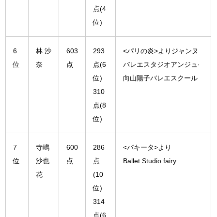
点(4
位)
6
林 沙
603
293
<パリの炎>よりジャンヌ
位
奈
点
点(6
バレエスタジオアンジュ·
位)
向山陽子バレエスクール
310
点(8
位)
7
寺嶋
600
286
<パキータ>より
位
沙也
点
点
Ballet Studio fairy
花
(10
位)
314
点(6