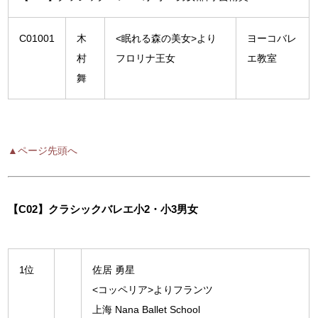
C01001
木
<眠れる森の美女>より
ヨーコバレ
村
フロリナ王女
エ教室
舞
▲ページ先頭へ
【C02】クラシックバレエ小2・小3男女
1位
佐居 勇星
<コッペリア>よりフランツ
上海 Nana Ballet School