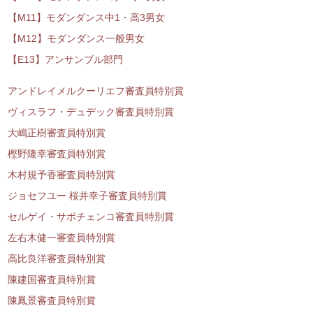
【M11】モダンダンス中1・高3男女
【M12】モダンダンス一般男女
【E13】アンサンブル部門
アンドレイメルクーリエフ審査員特別賞
ヴィスラフ・デュデック審査員特別賞
大嶋正樹審査員特別賞
樫野隆幸審査員特別賞
木村規予香審査員特別賞
ジョセフユー 桜井幸子審査員特別賞
セルゲイ・サボチェンコ審査員特別賞
左右木健一審査員特別賞
高比良洋審査員特別賞
陳建国審査員特別賞
陳鳳景審査員特別賞