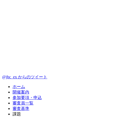
@jbc_ex からのツイート
ホーム
開催案内
参加要項・申込
審査員一覧
審査基準
課題