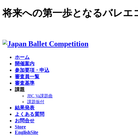
将来への第一歩となるバレエ
English site >
ホーム
開催案内
参加要項・申込
審査員一覧
審査基準
課題
JBC Va課題曲
課題振付
結果発表
よくある質問
お問合せ
Store
EnglishSite