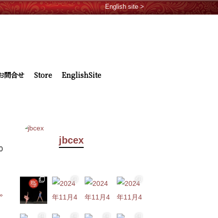
English site >
お問合せ
Store
EnglishSite
jbcex
0
»