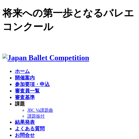
将来への第一歩となるバレエ
コンクール
English site >
ホーム
開催案内
参加要項・申込
審査員一覧
審査基準
課題
JBC Va課題曲
課題振付
結果発表
よくある質問
お問合せ