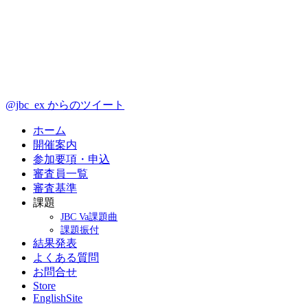
@jbc_ex からのツイート
ホーム
開催案内
参加要項・申込
審査員一覧
審査基準
課題
JBC Va課題曲
課題振付
結果発表
よくある質問
お問合せ
Store
EnglishSite