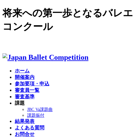
将来への第一歩となるバレエ
コンクール
English site >
ホーム
開催案内
参加要項・申込
審査員一覧
審査基準
課題
JBC Va課題曲
課題振付
結果発表
よくある質問
お問合せ