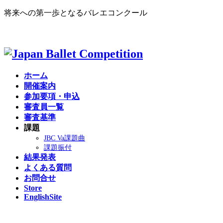
将来への第一歩となるバレエコンクール
English site >
ホーム
開催案内
参加要項・申込
審査員一覧
審査基準
課題
JBC Va課題曲
課題振付
結果発表
よくある質問
お問合せ
Store
EnglishSite