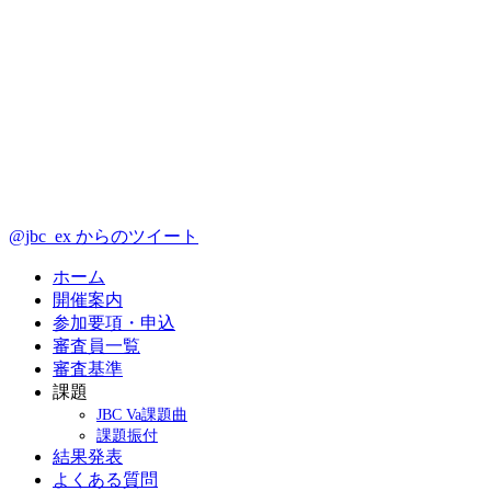
@jbc_ex からのツイート
ホーム
開催案内
参加要項・申込
審査員一覧
審査基準
課題
JBC Va課題曲
課題振付
結果発表
よくある質問