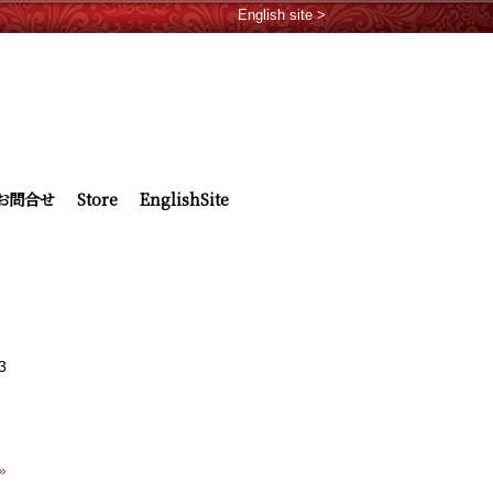
English site >
お問合せ
Store
EnglishSite
3
»