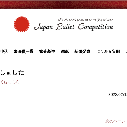
申込
審査員一覧
審査基準
課題
結果発表
よくある質問
載しました
くはこちら
2022/02/1
次のページ 